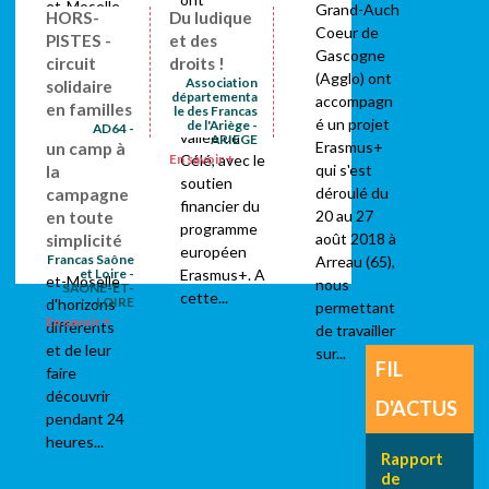
et-Moselle
Grand-Auch
HORS-
Du ludique
organisé un
développen
Coeur de
PISTES -
et des
échange
t sur leur
Gascogne
circuit
droits !
franco-
territoire le
(Agglo) ont
Association
solidaire
polonais
départementa
projet 24H
accompagn
en familles
le des Francas
dans la
Chrono.
é un projet
de l'Ariège -
AD64 -
vallée du
ARIEGE
PYRENEES-
Celui-ci
Erasmus+
un camp à
ATLANTIQUE
En savoir +
Célé, avec le
consiste à
qui s'est
la
S
soutien
rassembler
En savoir +
déroulé du
campagne
financier du
des jeunes
20 au 27
en toute
programme
de
août 2018 à
simplicité
européen
Meurthe-
Francas Saône
Arreau (65),
et Loire -
Erasmus+. A
et-Moselle
nous
SAONE-ET-
cette...
LOIRE
d'horizons
permettant
En savoir +
différents
de travailler
et de leur
sur...
FIL
faire
découvrir
D'ACTUS
pendant 24
heures...
Rapport
de