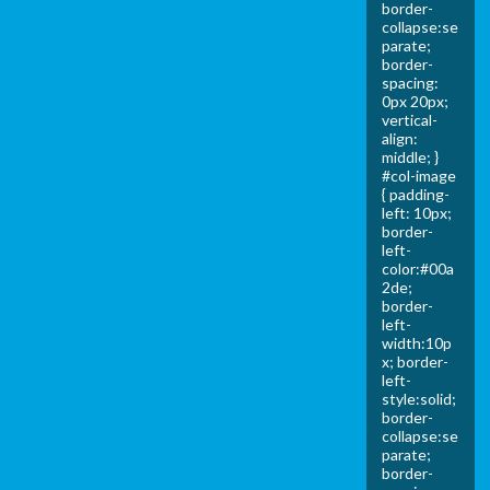
border-
collapse:se
parate;
border-
spacing:
0px 20px;
vertical-
align:
middle; }
#col-image
{ padding-
left: 10px;
border-
left-
color:#00a
2de;
border-
left-
width:10p
x; border-
left-
style:solid;
border-
collapse:se
parate;
border-