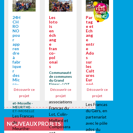
24H
Les
Par
CH
loto
tag
RO
is
e et
NO
en
Ech
pou
éch
ang
r
ang
e
app
e
entr
ren
fran
e
dre
co-
Ado
à
pol
s
fabr
onai
sur
ique
s
les
r
Cult
Communauté
des
ures
de communes
Mic
Eur
du Grand
ro-
opé
Figeac - LOT
fusé
enn
Du 21 au 30
Découvrir ce
Découvrir ce
Découvrir ce
es !
es
Octobre, les
projet
projet
projet
La Meurthe-
Gers - GERS
associations
et-Moselle -
Les Francas
MEURTHE-
Francas du
du Gers, en
ET-MOSELLE
Lot, Colin-
Les Francas
partenariat
Maillard et
de
avec le pôle
NOUVEAUX PROJETS
Composera
Meurthe-
ados du
ont