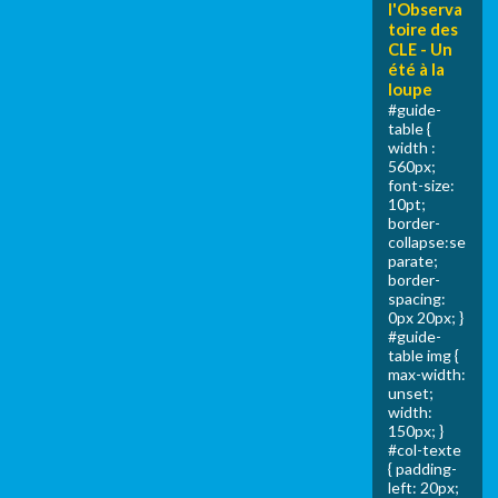
l'Observa
toire des
CLE - Un
été à la
loupe
#guide-
table {
width :
560px;
font-size:
10pt;
border-
collapse:se
parate;
border-
spacing:
0px 20px; }
#guide-
table img {
max-width:
unset;
width:
150px; }
#col-texte
{ padding-
left: 20px;