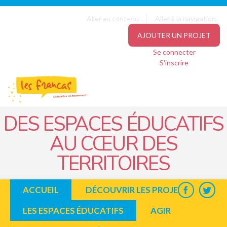
Panneau de gestion des cookies
Jump to navigation
Aller au contenu
Aller à la navigation
AJOUTER UN PROJET
Se connecter
S'inscrire
DES ESPACES ÉDUCATIFS
AU CŒUR DES
TERRITOIRES
ACCUEIL
DÉCOUVRIR LES PROJETS
LES ESPACES ÉDUCATIFS
AGIR