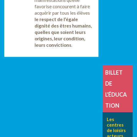
favorise concourent à faire
acquérir par tous les élèves
le respect de l’égale
dignité des êtres humains,
quelles que soient leurs
origines, leur condition,
leurs convictions
.
BILLET
DE
L'ÉDUCA
TION
Les
centres
de loisirs
acteurs