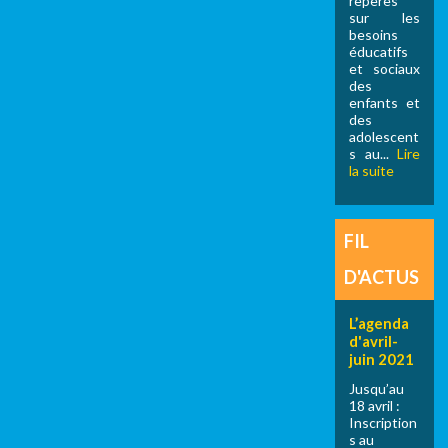
repères
sur les
besoins
éducatifs
et sociaux
des
enfants et
des
adolescent
s au...
Lire
la suite
FIL
D'ACTUS
L’agenda
d'avril-
juin 2021
Jusqu’au
18 avril :
Inscription
s au