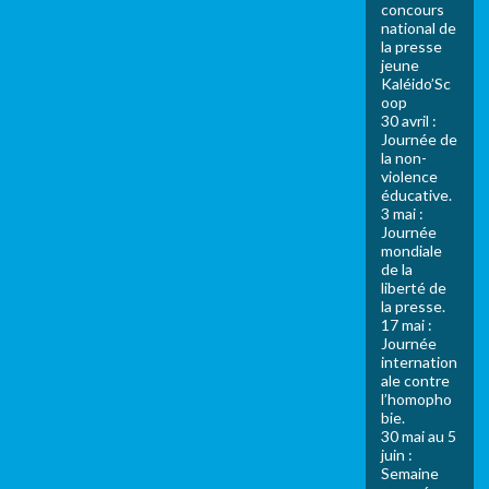
concours
national de
la presse
jeune
Kaléido’Sc
oop
30 avril :
Journée de
la non-
violence
éducative.
3 mai :
Journée
mondiale
de la
liberté de
la presse.
17 mai :
Journée
internation
ale contre
l’homopho
bie.
30 mai au 5
juin :
Semaine