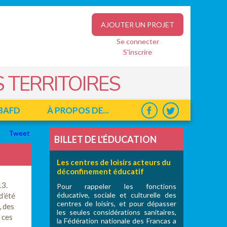
AJOUTER UN PROJET
Se connecter
S'inscrire
 TERRITOIRES
BAFD
À PROPOS DE...
Tweet
BILLET DE L'ÉDUCATION
Les centres de loisirs acteurs du
déconfinement éducatif
13.
Pour rappeler les fonctions
éducative, sociale et culturelle des
d’été
centres de loisirs, et pour dépasser
, des
les seules considérations sanitaires,
 ces
la Fédération nationale des Francas a