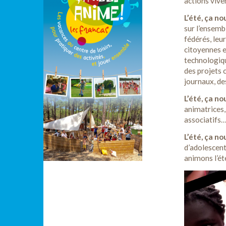
actions vive
L’été, ça no
sur l’ensembl
fédérés, leu
citoyennes et
technologiqu
des projets c
journaux, d
L’été, ça n
animatrices,
associatifs…
L’été, ça no
d’adolescent
animons l’é