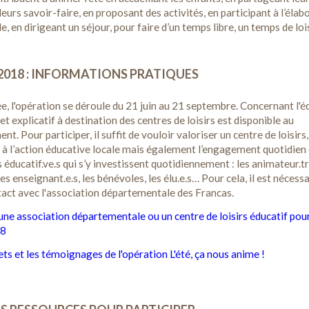
eurs savoir-faire, en proposant des activités, en participant à l’élab
e, en dirigeant un séjour, pour faire d’un temps libre, un temps de loi
!
2018 : INFORMATIONS PRATIQUES
, l'opération se déroule du 21 juin au 21 septembre. Concernant l'é
et explicatif à destination des centres de loisirs est disponible au
t. Pour participer, il suffit de vouloir valoriser un centre de loisirs,
 à l’action éducative locale mais également l’engagement quotidien 
s éducatif.ve.s qui s’y investissent quotidiennement : les animateur.tr
les enseignant.e.s, les bénévoles, les élu.e.s… Pour cela, il est nécess
act avec l'association départementale des Francas.
une association départementale ou un centre de loisirs éducatif pou
18
jets et les témoignages de l'opération L'été, ça nous anime !