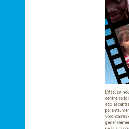
L’été, ça no
centre de lo
adolescent(e
parents, mèr
volontaires d
généralement
de loisirs co