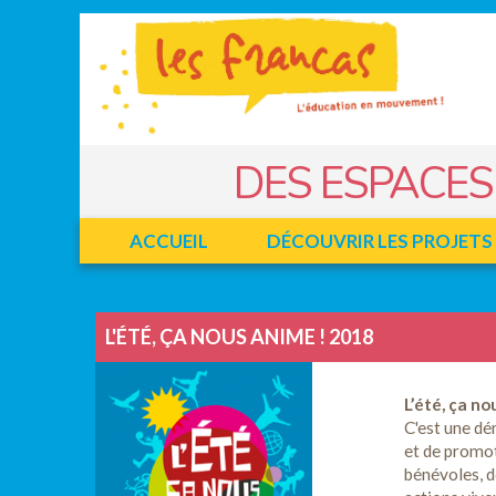
Panneau de gestion des cookies
Jump to navigation
DES ESPACES
ACCUEIL
DÉCOUVRIR LES PROJETS
Facebook
Twitter
L'ÉTÉ, ÇA NOUS ANIME ! 2018
L’été, ça no
C'est une dé
et de promot
bénévoles, d