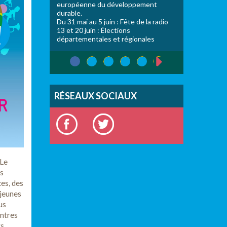
européenne du développement
durable.
Du 31 mai au 5 juin : Fête de la radio
13 et 20 juin : Élections
départementales et régionales
1
2
3
4
5
suivant ›
PAGES
RÉSEAUX SOCIAUX
 Le
es
ces, des
 jeunes
us
entres
rs