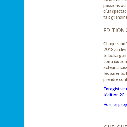
passions ou l
d’un spectacl
fait grandir 
EDITION 
Chaque année
2018, un livr
téléchargemen
contribution
acteur.trice.
les parents, 
prendre cont
Enregistrer 
l'édition 20
Voir les pro