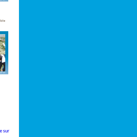
mble
e sur