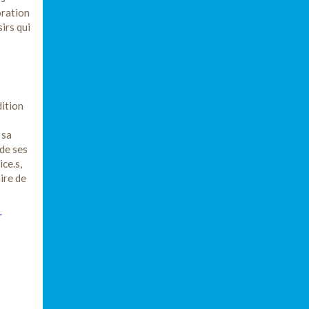
oration
sirs qui
dition
 sa
de ses
ice.s,
aire de
r