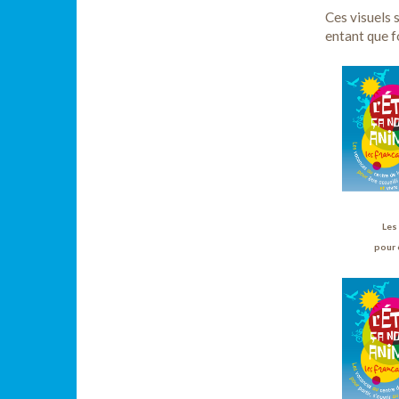
Ces visuels s
entant que fo
Les
pour 