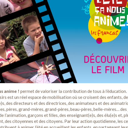
us anime !
permet de valoriser la contribution de tous à l’éducation.
isirs est un réel espace de mobilisation où se croisent des enfants, d
)s, des directeurs et des directrices, des animateurs et des animatri
es, pères, grand-mères, grand-pères, beau-pères, belle-mères… des
e l’animation, garçons et ﬁlles, des enseignant(e)s, des élu(e)s et, pl
, des citoyennes et des citoyens. Par leur action quotidienne, les c
ntribuent à animer l’été en accueillant les enfants, en partageant leu