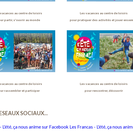
 vacances au centre de loisirs
Les vacances au centre de loisirs
ur partir, s'ouvrir au monde
pour pratiquer des activités et jouer ense
 vacances au centre de loisirs
Les vacances au centre de loisirs
ur rassembler et participer
pour rencontrer, découvrir
 des cookies
RESEAUX SOCIAUX...
- L'été, ça nous anime sur Facebook
Les Francas - L'été, ça nous anim