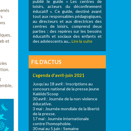
publié le guide « Les centres de
loisirs, acteurs du déconfinement
menés
éducatif ». Ce guide, destiné avant
tout aux responsables pédagogiques,
fs
au directeurs et aux directrices des
ons
centres de loisirs, comprend deux
parties : des repères sur les besoins
iques,
éducatifs et sociaux des enfants et
web et
des adolescents au...
Lire la suite
FIL D'ACTUS
oles
tion.
L’agenda d'avril-juin 2021
t
Jusqu’au 18 avril : Inscriptions au
semble,
concours national de la presse jeune
Kaléido’Scoop
30 avril : Journée de la non-violence
éducative.
3 mai : Journée mondiale de la liberté
de la presse.
17 mai : Journée internationale
contre l’homophobie.
30 mai au 5 juin : Semaine