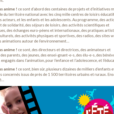
nt.
us anime !
ce sont d’abord des centaines de projets et d’initiatives 
e du territoire national avec les cinq mille centres de loisirs éducati
rs acteurs, et les enfants et les adolescents. Au programme, des acti
 de solidarité, des séjours de loisirs, des activités scientiﬁques et
es, des échanges euro-péens et internationaux, des pratiques artist
ulturels, des activités physiques et sportives, des radios, des sites 
es animations autour de l’environnement…
ous anime !
ce sont, des directeurs et directrices, des animateurs et
 des parents, des jeunes, des ensei-gnant-e-s, des élu-e-s, des bénév
 engagés dans l’animation, pour l’enfance et l’adolescence, et l’éduca
us anime !
ce sont, bien sûr, plusieurs dizaines de milliers d’enfants e
s concernés issus de près de 1 500 territoires urbains et ruraux. En
té…