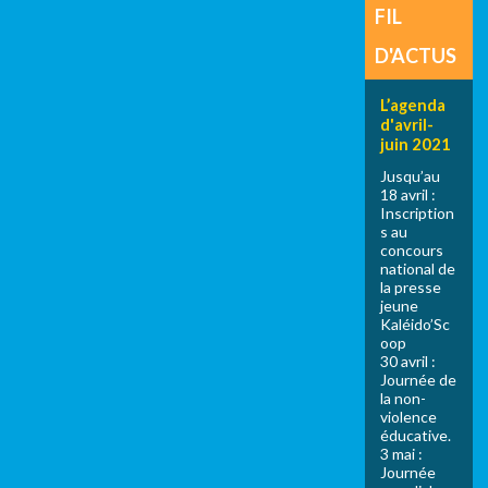
FIL
D'ACTUS
L’agenda
d'avril-
juin 2021
Jusqu’au
18 avril :
Inscription
s au
concours
national de
la presse
jeune
Kaléido’Sc
oop
30 avril :
Journée de
la non-
violence
éducative.
3 mai :
Journée