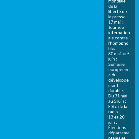
mondiale
de la
liberté de
la presse.
17 mai :
Journée
internation
ale contre
l’homopho
bie.
30 mai au 5
juin :
Semaine
européenn
e du
développe
ment
durable.
Du 31 mai
au 5 juin :
Fête de la
radio
13 et 20
juin :
Élections
départeme
ntales et