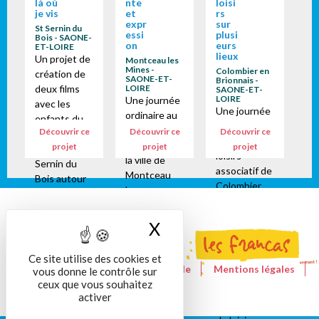
là où
nte
loisi
je vis
et
rs
expr
sur
St Sernin du
essi
plusi
Bois - SAONE-
on
eurs
ET-LOIRE
lieux
Un projet de
Montceau les
Mines -
Colombier en
création de
SAONE-ET-
Brionnais -
deux films
LOIRE
SAONE-ET-
LOIRE
Une journée
avec les
Une journée
ordinaire au
enfants du
ordinaire au
service
Découvrir ce
Découvrir ce
Découvrir ce
centre de
centre de
jeunesse de
projet
projet
projet
loisirs de St
loisirs
la ville de
Sernin du
associatif de
Montceau
Bois autour
Colombier
les
d'une idée ...
en Brionnais.
Mines.Malgr
là où je vis il y
Un cadre
é les
a ??? Pour les
X
Masquer le bandeau
toujours
contraintes
maternelles
aussi
sanitaires
La
Ce site utilise des cookies et
magique,
(masque et
construction
Le site de la Fédération nationale
Mentions légales
vous donne le contrôle sur
une
lavage des
de l’histoire
Nous contacter
RGPD
ceux que vous souhaitez
multitude de
mains) les
activer
s’est
propositions
jeunes sont
construite