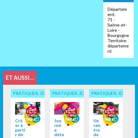
Départem
ent:
71 -
Saône-et-
Loire -
Bourgogne
Territoire:
départeme
nt
ET AUSSI…
PRATIQUER, JOUER... ENSEMBLE
PRATIQUER, JOUER... ENSEMBLE
PRATIQUER, JOUER...
Cré
Jou
Un
er à
rné
cen
parti
e
tre
r de
déte
de