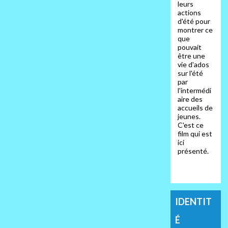
leurs
actions
d'été pour
montrer ce
que
pouvait
être une
vie d'ados
sur l'été
par
l'intermédi
aire des
accueils de
jeunes.
C'est ce
film qui est
ici
présenté.
IDENTIT
É