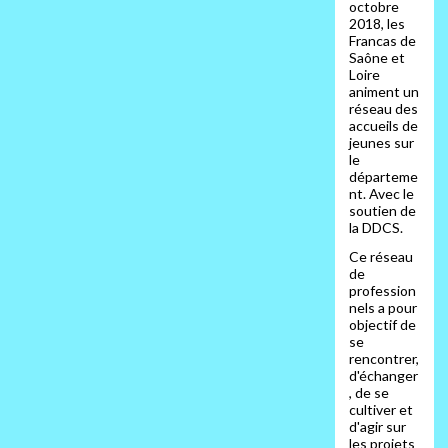
octobre
2018, les
Francas de
Saône et
Loire
animent un
réseau des
accueils de
jeunes sur
le
départeme
nt. Avec le
soutien de
la DDCS.
Ce réseau
de
profession
nels a pour
objectif de
se
rencontrer,
d'échanger
, de se
cultiver et
d'agir sur
les projets