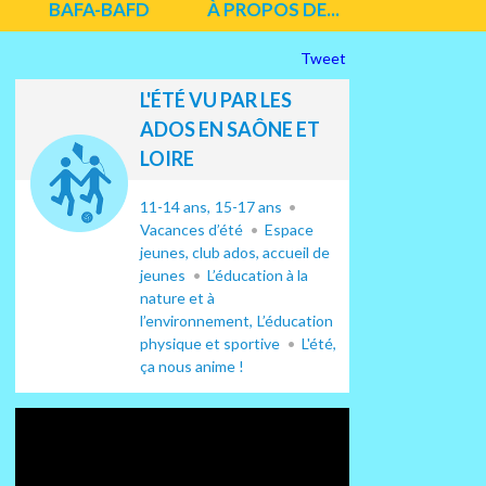
BAFA-BAFD
À PROPOS DE...
Tweet
L'ÉTÉ VU PAR LES
ADOS EN SAÔNE ET
LOIRE
11-14 ans
15-17 ans
Vacances d’été
Espace
jeunes, club ados, accueil de
jeunes
L’éducation à la
nature et à
l’environnement
L’éducation
physique et sportive
L'été,
ça nous anime !