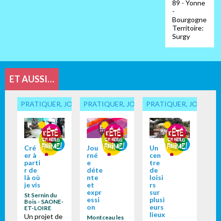
89 - Yonne
-
Bourgogne
Territoire:
Surgy
ET AUSSI…
PRATIQUER, JOUER... ENSEMBLE
PRATIQUER, JOUER... ENSEMBLE
PRATIQUER, JOUER...
Cré
Jou
Un
er à
rné
cen
parti
e
tre
r de
déte
de
là où
nte
loisi
je vis
et
rs
expr
sur
St Sernin du
essi
plusi
Bois - SAONE-
on
eurs
ET-LOIRE
lieux
Un projet de
Montceau les