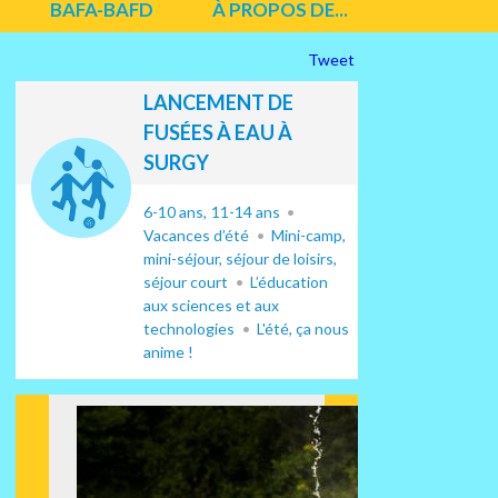
BAFA-BAFD
À PROPOS DE...
Tweet
LANCEMENT DE
FUSÉES À EAU À
SURGY
6-10 ans
11-14 ans
Vacances d’été
Mini-camp,
mini-séjour, séjour de loisirs,
séjour court
L’éducation
aux sciences et aux
technologies
L'été, ça nous
anime !
Suiv
ant