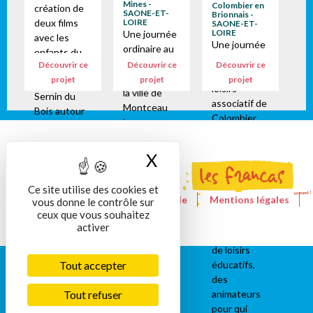
Mines -
Colombier en
création de
SAONE-ET-
Brionnais -
deux films
LOIRE
SAONE-ET-
LOIRE
Une journée
avec les
Une journée
ordinaire au
enfants du
ordinaire au
service
Découvrir ce
Découvrir ce
Découvrir ce
centre de
centre de
jeunesse de
projet
projet
projet
loisirs de St
loisirs
la ville de
Sernin du
associatif de
Montceau
Bois autour
Colombier
les
d'une idée ...
en Brionnais.
Mines.Malgr
là où je vis il y
Un cadre
é les
a ??? Pour les
X
Masquer le bandeau
toujours
contraintes
maternelles
aussi
sanitaires
La
Ce site utilise des cookies et
magique,
(masque et
construction
Le site de la Fédération nationale
Mentions légales
vous donne le contrôle sur
une
lavage des
de l’histoire
Nous contacter
RGPD
ceux que vous souhaitez
multitude de
mains) les
activer
s’est
propositions
jeunes sont
construite
de loisirs
présents
par une...
éducatifs,
Tout accepter
!Aujourd'hui,
des
un groupe
animateurs
Tout refuser
s'essaye au
pour qui
dessin et à