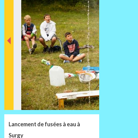
nt
éde
Préc
Lancement de fusées à eau à
Surgy