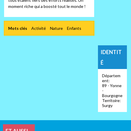
tous étaient fiers des efforts réalisés. Un
moment riche qui a boosté tout le monde !
Mots clés
Activité
Nature
Enfants
IDENTIT
É
Départem
ent:
89 - Yonne
-
Bourgogne
Territoire:
Surgy
ET AUSSI…