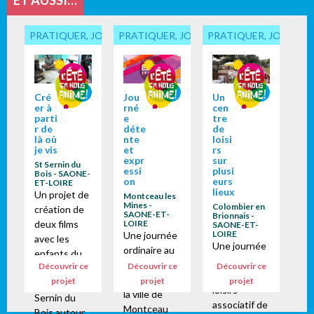
PRATIQUER, JOUER... ENSEMBLE
PRATIQUER, JOUER... ENSEMBLE
PRATIQUER, JOUER...
Cré
Jou
Un
er à
rné
cen
parti
e
tre
r de
déte
de
là où
nte
loisi
je vis
et
rs
expr
sur
St Sernin du
essi
plusi
Bois - SAONE-
on
eurs
ET-LOIRE
lieux
Un projet de
Montceau les
Mines -
Colombier en
création de
SAONE-ET-
Brionnais -
deux films
LOIRE
SAONE-ET-
LOIRE
Une journée
avec les
Une journée
ordinaire au
enfants du
ordinaire au
service
Découvrir ce
Découvrir ce
Découvrir ce
centre de
centre de
jeunesse de
projet
projet
projet
loisirs de St
loisirs
la ville de
Sernin du
associatif de
Montceau
Bois autour