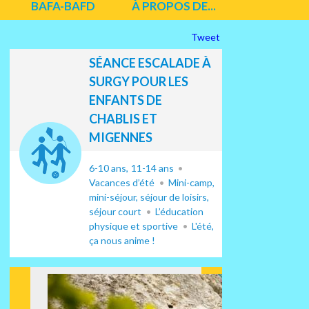
BAFA-BAFD
À PROPOS DE...
Tweet
SÉANCE ESCALADE À
SURGY POUR LES
ENFANTS DE
CHABLIS ET
MIGENNES
6-10 ans
11-14 ans
Vacances d’été
Mini-camp,
mini-séjour, séjour de loisirs,
séjour court
L’éducation
physique et sportive
L'été,
ça nous anime !
Suiv
ant