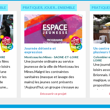
MBLE
PRATIQUER, JOUER... ENSEMBLE
PRATIQUER
Journée détente et
Un centre 
expression
plusieurs 
OIRE
Montceau les Mines - SAONE-ET-LOIRE
Colombier e
 des cookies
LOIRE
 films
Une journée ordinaire au service
Une journé
loisirs
jeunesse de la ville de Montceau les
loisirs ass
d'une
Mines.Malgré les contraintes
Brionnais.
ur les
sanitaires (masque et lavage des
magique, u
de
mains) les jeunes sont présents
proposition
une...
!Aujourd'hui, un groupe s'essaye au
animateurs
dessin et à l'...
Découvrir ce projet
une valeur..