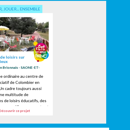
, JOUER... ENSEMBLE
de loisirs sur
lieux
n Brionnais - SAONE-ET-
e ordinaire au centre de
ociatif de Colombier en
 Un cadre toujours aussi
ne multitude de
s de loisirs éducatifs, des
 pour qui l'engagement est
Découvrir ce projet
.