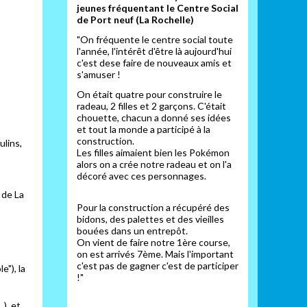
jeunes fréquentant le Centre Social
de Port neuf (La Rochelle)
"On fréquente le centre social toute
l'année, l'intérêt d'être là aujourd'hui
c'est dese faire de nouveaux amis et
s'amuser !
On était quatre pour construire le
radeau, 2 filles et 2 garçons. C'était
chouette, chacun a donné ses idées
et tout la monde a participé à la
construction.
ulins,
Les filles aimaient bien les Pokémon
alors on a crée notre radeau et on l'a
décoré avec ces personnages.
 de La
Pour la construction a récupéré des
bidons, des palettes et des vieilles
bouées dans un entrepôt.
On vient de faire notre 1ère course,
on est arrivés 7ème. Mais l'important
c'est pas de gagner c'est de participer
e"), la
!"
), et