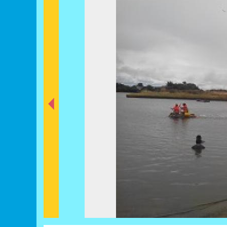
nt
éde
Préc