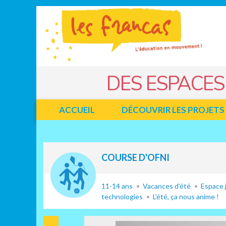
Panneau de gestion des cookies
Jump to navigation
DES ESPACES
ACCUEIL
DÉCOUVRIR LES PROJETS
Facebook
Twitter
COURSE D'OFNI
11-14 ans
Vacances d’été
Espace j
technologies
L'été, ça nous anime !