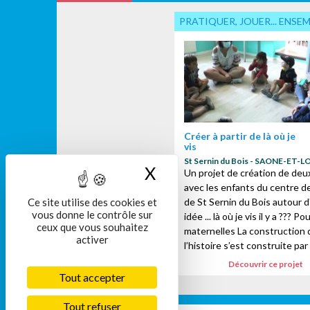
PRATIQUER, JOUER... ENSE
Créer à partir de là où je
vis
St Sernin du Bois - SAONE-ET-L
X
Masquer le bandeau
Un projet de création de deux
avec les enfants du centre de 
de St Sernin du Bois autour 
Ce site utilise des cookies et
vous donne le contrôle sur
idée ... là où je vis il y a ??? Po
ceux que vous souhaitez
maternelles La construction 
activer
l’histoire s’est construite par 
Découvrir ce projet
Tout accepter
Tout refuser