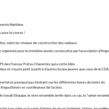
harente Maritime.
 pour la course !
 duo, selon les niveaux de construction des radeaux.
 organisée pour la troisième année consécutive par l'association d'Ango
EPS des Francas Poitou Charentes qui a cette idée.
ur et s'ouvre petit à petit à d'autres locaux jeunes que ceux de la CDA
ntal et pourquoi pas itinérant sur les différentes bases de loisirs du
ngoul'loisirs et coordinateur de l'action.
 travail d'équipe, le vivre ensemble (enfin dans ce cas, le "ramer ensembl
é à ne créer qu'à partir d'objets de récup' (palettes, bidons, bouteilles..