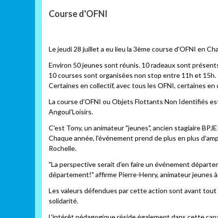
Course d'OFNI
Le jeudi 28 juillet a eu lieu la 3ème course d'OFNI en C
Environ 50 jeunes sont réunis. 10 radeaux sont présents
10 courses sont organisées non stop entre 11h et 15h.
Certaines en collectif, avec tous les OFNI, certaines en
La course d'OFNI ou Objets Flottants Non Identifiés est
Angoul'Loisirs.
C'est Tony, un animateur "jeunes", ancien stagiaire BPJ
Chaque année, l'événement prend de plus en plus d'ample
Rochelle.
"La perspective serait d'en faire un événement départeme
département!" affirme Pierre-Henry, animateur jeunes à A
Les valeurs défendues par cette action sont avant tout le
solidarité.
L'intérêt pédagogique réside également dans cette capacit