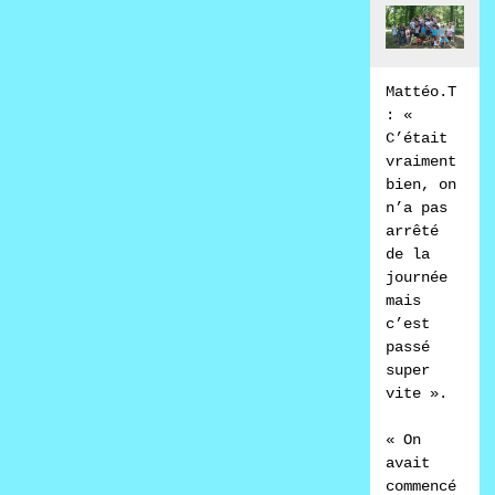
Mattéo.T 
: « 
C’était 
vraiment 
bien, on 
n’a pas 
arrêté 
de la 
journée 
mais 
c’est 
passé 
super 
vite ».

« On 
avait 
commencé 