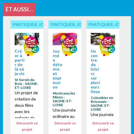
ET AUSSI…
PRATIQUER, JOUER... ENSEMBLE
PRATIQUER, JOUER... ENSEMBLE
PRATIQUER, JOUER...
Cré
Jou
Un
er à
rné
cen
parti
e
tre
r de
déte
de
là où
nte
loisi
je vis
et
rs
expr
sur
St Sernin du
essi
plusi
Bois - SAONE-
on
eurs
ET-LOIRE
lieux
Un projet de
Montceau les
Mines -
Colombier en
création de
SAONE-ET-
Brionnais -
deux films
LOIRE
SAONE-ET-
LOIRE
Une journée
avec les
Une journée
ordinaire au
enfants du
ordinaire au
service
Découvrir ce
Découvrir ce
Découvrir ce
centre de
centre de
jeunesse de
projet
projet
projet
loisirs de St
loisirs