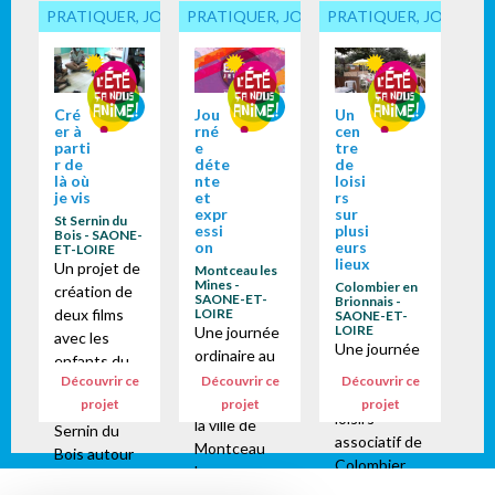
PRATIQUER, JOUER... ENSEMBLE
PRATIQUER, JOUER... ENSEMBLE
PRATIQUER, JOUER...
Cré
Jou
Un
er à
rné
cen
parti
e
tre
r de
déte
de
là où
nte
loisi
je vis
et
rs
expr
sur
St Sernin du
essi
plusi
Bois - SAONE-
on
eurs
ET-LOIRE
lieux
Un projet de
Montceau les
Mines -
Colombier en
création de
SAONE-ET-
Brionnais -
deux films
LOIRE
SAONE-ET-
LOIRE
Une journée
avec les
Une journée
ordinaire au
enfants du
ordinaire au
service
Découvrir ce
Découvrir ce
Découvrir ce
centre de
centre de
jeunesse de
projet
projet
projet
loisirs de St
loisirs
la ville de
Sernin du
associatif de
Montceau
Bois autour
Colombier
les
d'une idée ...
en Brionnais.
Mines.Malgr