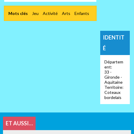
Mots clés
Jeu
Activité
Arts
Enfants
IDENTIT
É
Départem
ent:
33 -
Gironde -
Aquitaine
Territoire:
Coteaux
bordelais
ET AUSSI…