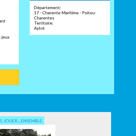
Département:
17 - Charente-Maritime - Poitou-
Charentes
yant
Territoire:
Aytré
 jeux
, JOUER... ENSEMBLE