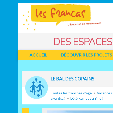
Panneau de gestion des cookies
Jump to navigation
DES ESPACES
ACCUEIL
DÉCOUVRIR LES PROJETS
Facebook
Twitter
LE BAL DES COPAINS
Toutes les tranches d'âge
Vacances 
vivants...)
L'été, ça nous anime !