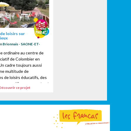
de loisirs sur
lieux
n Brionnais - SAONE-ET-
e ordinaire au centre de
ociatif de Colombier en
 Un cadre toujours aussi
ne multitude de
s de loisirs éducatifs, des
 pour qui l'engagement est
Découvrir ce projet
.