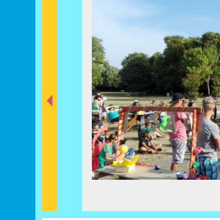
nt
éde
Préc