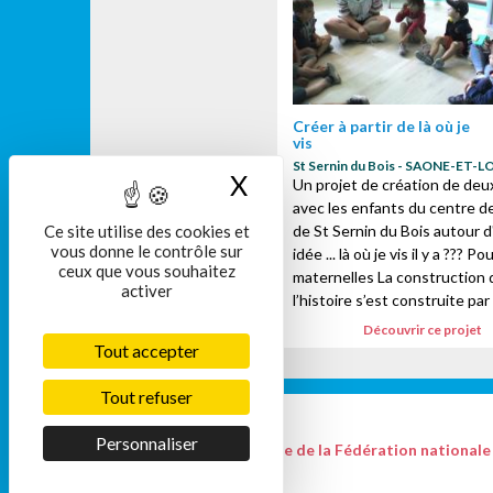
Créer à partir de là où je
vis
St Sernin du Bois - SAONE-ET-L
X
Masquer le bandeau
Un projet de création de deux
avec les enfants du centre de 
Ce site utilise des cookies et
de St Sernin du Bois autour 
vous donne le contrôle sur
idée ... là où je vis il y a ??? Po
ceux que vous souhaitez
maternelles La construction 
activer
l’histoire s’est construite par 
Découvrir ce projet
Tout accepter
Tout refuser
Personnaliser
Le site de la Fédération nationale