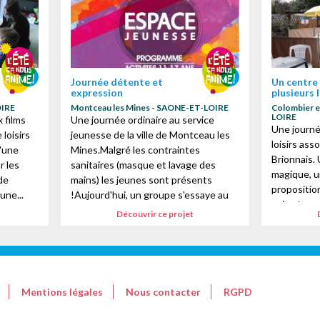
Journée détente et
Un centre 
expression
plusieurs 
OIRE
Montceau les Mines - SAONE-ET-LOIRE
Colombier e
 des cookies
LOIRE
 films
Une journée ordinaire au service
Une journé
loisirs
jeunesse de la ville de Montceau les
loisirs ass
d'une
Mines.Malgré les contraintes
Brionnais.
ur les
sanitaires (masque et lavage des
magique, u
de
mains) les jeunes sont présents
proposition
une...
!Aujourd'hui, un groupe s'essaye au
animateurs
dessin et à l'...
Découvrir ce projet
une valeur..
Mentions légales
Nous contacter
RGPD