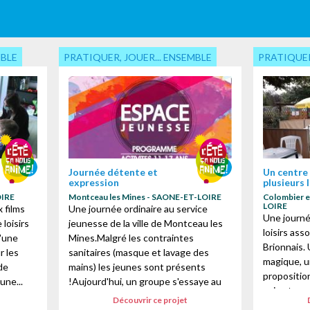
MBLE
PRATIQUER, JOUER... ENSEMBLE
PRATIQUER
Journée détente et
Un centre 
expression
plusieurs 
OIRE
Montceau les Mines - SAONE-ET-LOIRE
Colombier e
 des cookies
LOIRE
 films
Une journée ordinaire au service
Une journé
loisirs
jeunesse de la ville de Montceau les
loisirs ass
d'une
Mines.Malgré les contraintes
Brionnais.
ur les
sanitaires (masque et lavage des
magique, u
de
mains) les jeunes sont présents
proposition
une...
!Aujourd'hui, un groupe s'essaye au
animateurs
dessin et à l'...
Découvrir ce projet
une valeur..