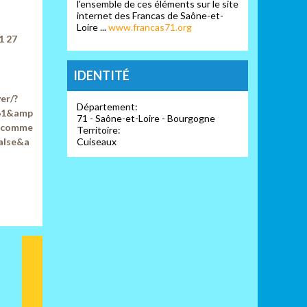
l'ensemble de ces éléments sur le site
internet des Francas de Saône-et-
Loire ...
www.francas71.org
1 27
IDENTITÉ
er/?
Département:
461&amp
71 - Saône-et-Loire - Bourgogne
w_comme
Territoire:
alse&a
Cuiseaux
Suiv
ant