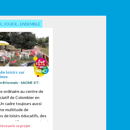
, JOUER... ENSEMBLE
de loisirs sur
lieux
n Brionnais - SAONE-ET-
e ordinaire au centre de
ociatif de Colombier en
 Un cadre toujours aussi
ne multitude de
s de loisirs éducatifs, des
 pour qui l'engagement est
Découvrir ce projet
.