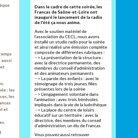
hèque
Dans le cadre de cette soirée, les
Francas de Saône-et-Loire ont
inauguré le lancement de la radio
de l'été ça nous anime.
Avec le soutien matériel de
l'association du CECL, nous avons
installé un studio radio pour la soirée
et ainsi réalisé une émission complète
composée de différentes rubriques :
 temps
--> La présentation de la structure :
 aussi
avec la directrice permanente, des
 et
membres du conseil d'administration
et des animateurs permanents
--> La parole des enfants : avec le
s,
témoignage de trois jeunes filles
présentes lors de la soirée
ée : les
--> L'engagement volontaire dans
ces, les
l'animation : avec trois bénévoles
fances
impliqués dans la vie de la ludothèque
l et
--> La place du centre de loisirs
éducatif sur un territoire : avec la
directrice, des membres du conseil
es.
d'administration, un élu de Francas
l
Vous pouvez aussi retrouver