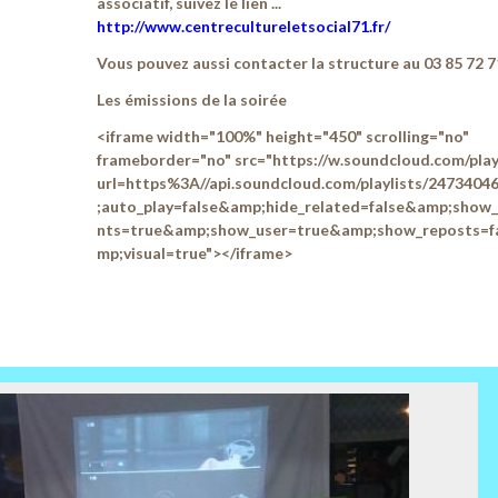
associatif, suivez le lien ...
http://www.centrecultureletsocial71.fr/
Vous pouvez aussi contacter la structure au 03 85 72 7
Les émissions de la soirée
<iframe width="100%" height="450" scrolling="no"
frameborder="no" src="https://w.soundcloud.com/play
url=https%3A//api.soundcloud.com/playlists/247340
;auto_play=false&amp;hide_related=false&amp;sho
nts=true&amp;show_user=true&amp;show_reposts=f
mp;visual=true"></iframe>