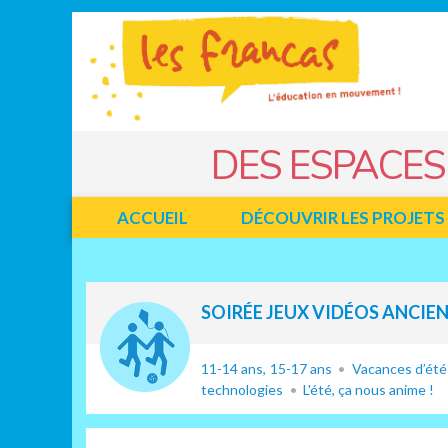
Panneau de gestion des cookies
Jump to navigation
DES ESPACES
ACCUEIL
DÉCOUVRIR LES PROJETS
Facebook
Twitter
SOIRÉE JEUX VIDÉOS ANCIE
11-14 ans
15-17 ans
Vacances d’été
technologies
L'été, ça nous anime !