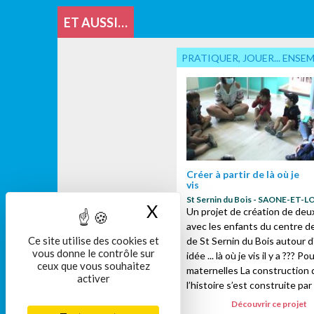
ET AUSSI…
PRATIQUER, JOUER... ENSE
Créer à partir de là où je
vis
St Sernin du Bois - SAONE-ET-L
X
Masquer le bandeau
Un projet de création de deux
avec les enfants du centre de 
Ce site utilise des cookies et
de St Sernin du Bois autour 
vous donne le contrôle sur
idée ... là où je vis il y a ??? Po
ceux que vous souhaitez
maternelles La construction 
activer
l’histoire s’est construite par 
Découvrir ce projet