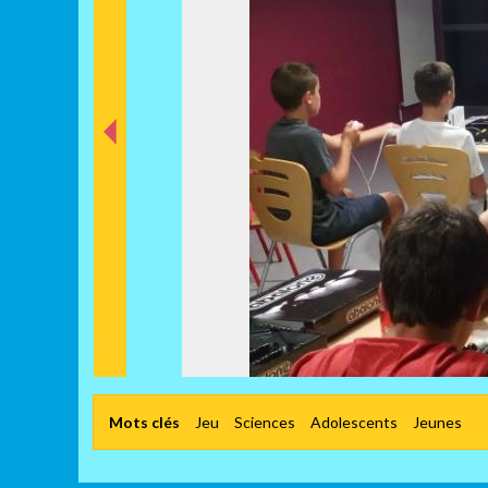
nt
éde
Préc
Mots clés
Jeu
Sciences
Adolescents
Jeunes