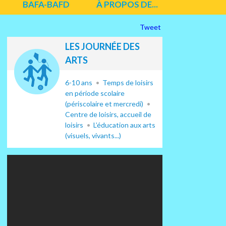
BAFA-BAFD
À PROPOS DE...
Tweet
LES JOURNÉE DES
ARTS
6-10 ans
Temps de loisirs
en période scolaire
(périscolaire et mercredi)
Centre de loisirs, accueil de
loisirs
L’éducation aux arts
(visuels, vivants...)