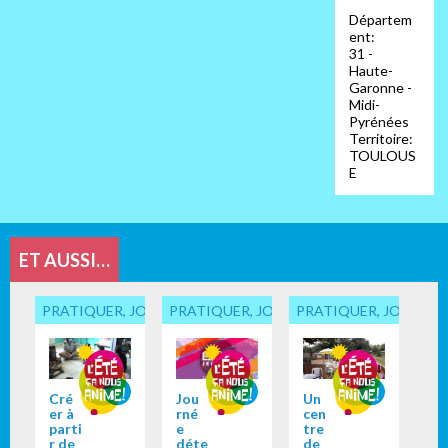
Départem
ent:
31 -
Haute-
Garonne -
Midi-
Pyrénées
Territoire:
TOULOUS
E
ET AUSSI…
PRATIQUER, JOUER... ENSEMBLE
PRATIQUER, JOUER... ENSEMBLE
PRATIQUER, JOUER...
Cré
Jou
Un
er à
rné
cen
parti
e
tre
r de
déte
de