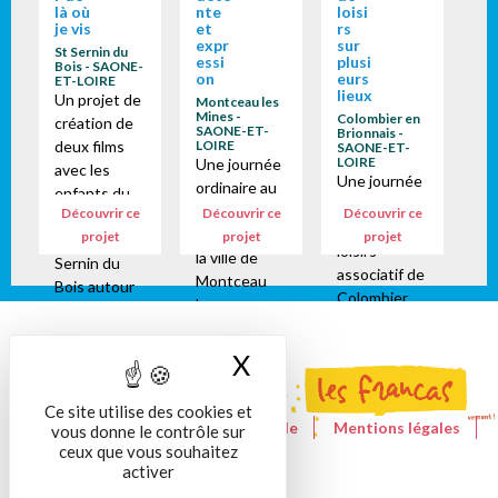
là où
nte
loisi
je vis
et
rs
expr
sur
St Sernin du
essi
plusi
Bois - SAONE-
on
eurs
ET-LOIRE
lieux
Un projet de
Montceau les
Mines -
Colombier en
création de
SAONE-ET-
Brionnais -
deux films
LOIRE
SAONE-ET-
LOIRE
Une journée
avec les
Une journée
ordinaire au
enfants du
ordinaire au
service
Découvrir ce
Découvrir ce
Découvrir ce
centre de
centre de
jeunesse de
projet
projet
projet
loisirs de St
loisirs
la ville de
Sernin du
associatif de
Montceau
Bois autour
Colombier
les
d'une idée ...
en Brionnais.
Mines.Malgr
là où je vis il y
Un cadre
é les
a ??? Pour les
X
Masquer le bandeau
toujours
contraintes
maternelles
aussi
sanitaires
La
Ce site utilise des cookies et
magique,
(masque et
construction
Le site de la Fédération nationale
Mentions légales
vous donne le contrôle sur
une
lavage des
de l’histoire
ceux que vous souhaitez
Nous contacter
RGPD
multitude de
mains) les
activer
s’est
propositions
jeunes sont
construite