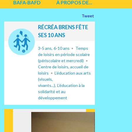
BAFA-BAFD
À PROPOS DE...
Tweet
RÉCRÉA BRENS FÊTE
SES 10 ANS
3-5 ans
6-10 ans
Temps
de loisirs en période scolaire
(périscolaire et mercredi)
Centre de loisirs, accueil de
loisirs
L’éducation aux arts
(visuels,
vivants...)
L’éducation à la
solidarité et au
développement
Suiv
ant