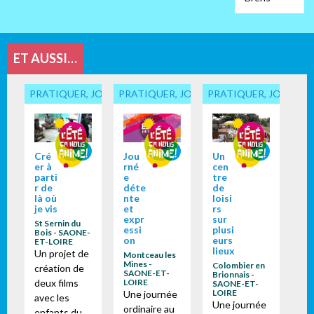
ET AUSSI…
PRATIQUER, JOUER... ENSEMBLE
PRATIQUER, JOUER... ENSEMBLE
PRATIQUER, JOUER...
Cré
Jou
Un
er à
rné
cen
parti
e
tre
r de
déte
de
là où
nte
loisi
je vis
et
rs
expr
sur
St Sernin du
essi
plusi
Bois - SAONE-
on
eurs
ET-LOIRE
lieux
Un projet de
Montceau les
Mines -
Colombier en
création de
SAONE-ET-
Brionnais -
deux films
LOIRE
SAONE-ET-
LOIRE
Une journée
avec les
Une journée
ordinaire au
enfants du