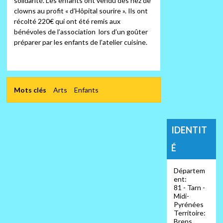
solidarité. Les enfants ont vendu des nez de
clowns au profit « d’Hôpital sourire ». Ils ont
récolté 220€ qui ont été remis aux
bénévoles de l’association lors d’un goûter
préparer par les enfants de l’atelier cuisine.
Mots clés
Arts
Enfants
IDENTIT
É
Départem
ent:
81 - Tarn -
Midi-
Pyrénées
Territoire:
Brens