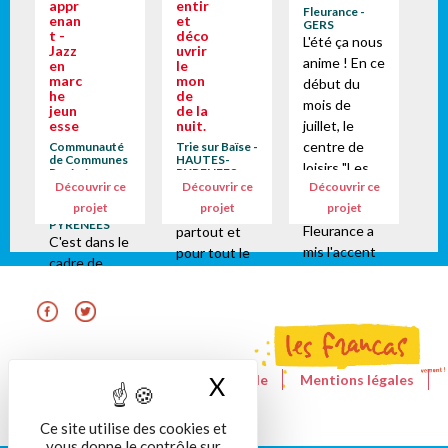
appr
entir
Fleurance -
enan
et
GERS
t -
déco
L'été ça nous
Jazz
uvrir
anime ! En ce
en
le
marc
mon
début du
he
de
mois de
jeun
de la
esse
nuit.
juillet, le
centre de
Communauté
Trie sur Baïse -
de Communes
HAUTES-
loisirs "Les
Pyrénées
PYRENEES
Vallées des
Découvrir ce
Découvrir ce
Découvrir ce
Petits
Depuis
Gaves -
projet
projet
projet
Princes" de
toujours,
HAUTES-
PYRENEES
Fleurance a
partout et
C'est dans le
mis l'accent
pour tout le
cadre de
sur la nature
monde, les
l'été culturel
avec les
cieux et les
et apprenant
animaux de
astres sont
soutenu par
la ferme, les
un
le Ministère
herbes
patrimoine
de la Culture
aromatiques,
universel et
Le site de la Fédération nationale
Mentions légales
X
Masquer le bandeau
que nous
les insectes,
accessible :
Nous contacter
RGPD
avons
les
l’astronomie
Ce site utilise des cookies et
proposé au
céréales...
est un
vous donne le contrôle sur