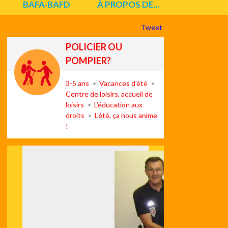
BAFA-BAFD
À PROPOS DE...
Tweet
POLICIER OU
POMPIER?
3-5 ans
Vacances d’été
Centre de loisirs, accueil de
loisirs
L’éducation aux
droits
L'été, ça nous anime
!
Suiv
ant